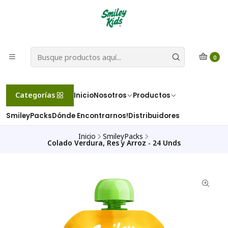
0
Categorías
Inicio
Nosotros
Productos
SmileyPacks
Dónde Encontrarnos!
Distribuidores
Inicio
SmileyPacks
Colado Verdura, Res y Arroz - 24 Unds