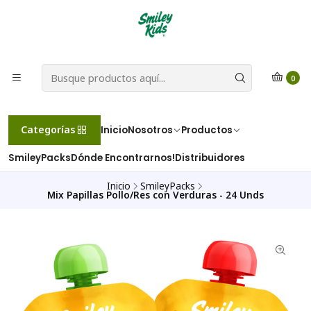
0
Categorías
Inicio
Nosotros
Productos
SmileyPacks
Dónde Encontrarnos!
Distribuidores
Inicio
SmileyPacks
Mix Papillas Pollo/Res con Verduras - 24 Unds